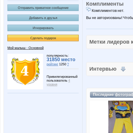
Комплименты
Отправить приватное сообщение
Комплиментов нет.
Вы не авторизованы! Чтоб
Добавить в друзья
Игнорировать
Сделать подарок
Метки лидеров
Мой малыш - Основной
популярность:
31850 место
рейтинг
1250
?
Интервью
Привилегированный
пользователь
4
уровня
Последние
фотогра