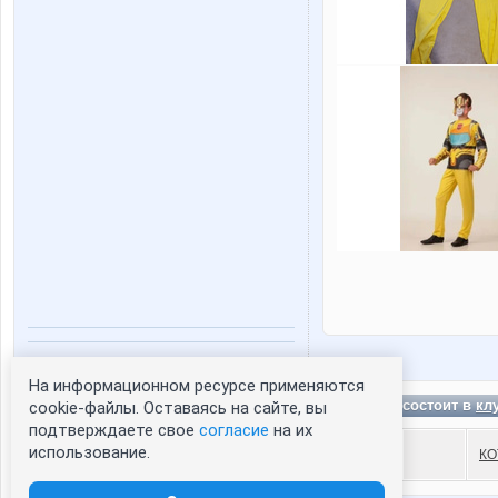
Статистика портрета:
На информационном ресурсе применяются
сейчас просматривают портрет - 0
Sova21 состоит в
кл
cookie-файлы. Оставаясь на сайте, вы
зарегистрированные пользователи
подтверждаете свое
согласие
на их
посетившие портрет за 7 дней - 0
использование.
КО