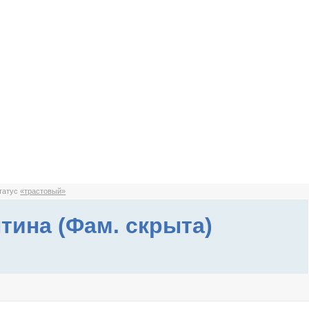
статус
«трастовый»
тина (Фам. скрыта)