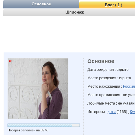
Основное
Блог
( 1 )
Шпионаж
Основное
Дата рождения : скрыто
Место рождения : скрыто
Место нахождения :
Россия
Место проживания : не ука
Любимые места : не указа
Интересы :
дети
(1165) ,
Ку
Портрет заполнен на 89 %