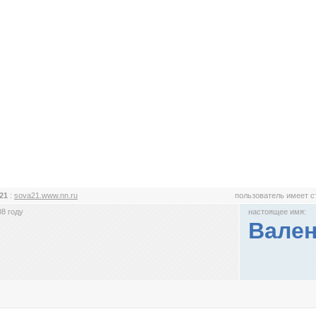
a21
:
sova21.www.nn.ru
пользователь имеет 
8 году
настоящее имя:
Вален