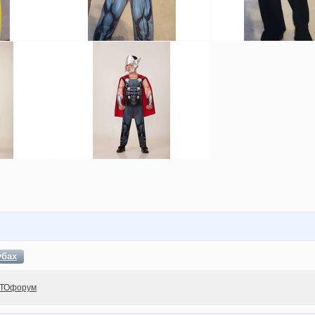
убах
ТОфорум