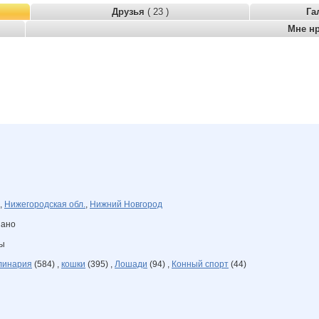
Друзья
( 23 )
Га
Мне н
,
Нижегородская обл.
,
Нижний Новгород
зано
ны
линария
(584) ,
кошки
(395) ,
Лошади
(94) ,
Конный спорт
(44)